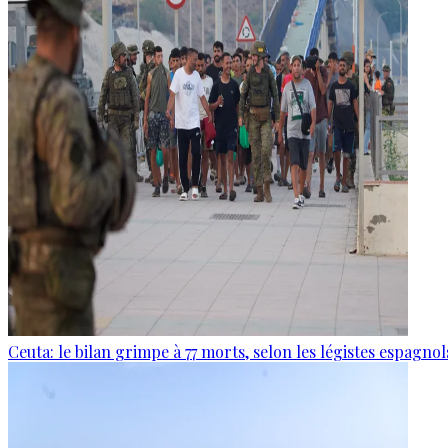
Ceuta: le bilan grimpe à 77 morts, selon les légistes espagnol