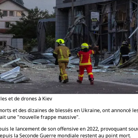
es et de drones à Kiev
 morts et des dizaines de blessés en Ukraine, ont annoncé le
it une "nouvelle frappe massive".
 le lancement de son offensive en 2022, provoquant souven
 depuis la Seconde Guerre mondiale restent au point mort.