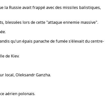
e la Russie avait frappé avec des missiles balistiques,
nts, blessées lors de cette "attaque ennemie massive".
née.
 tandis qu'un épais panache de fumée s'élevait du centre-
le de Kiev.
eur local, Oleksandr Ganzha.
ace aérien polonais.