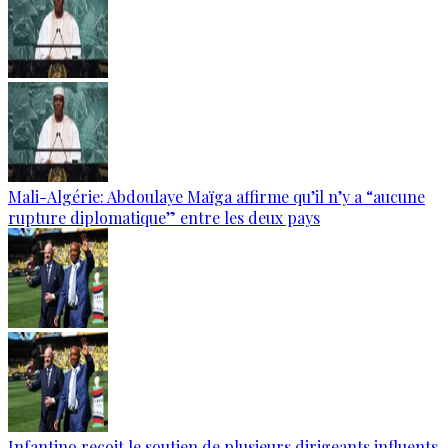
Mali-Algérie: Abdoulaye Maïga affirme qu’il n’y a “aucune
rupture diplomatique” entre les deux pays
Infantino reçoit le soutien de plusieurs dirigeants influents