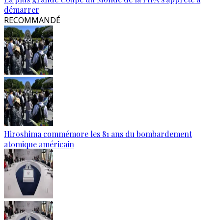
démarrer
RECOMMANDÉ
Hiroshima commémore les 81 ans du bombardement
atomique américain