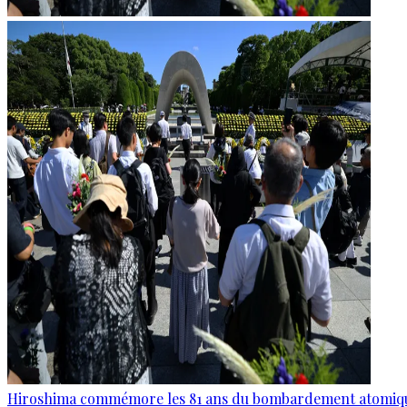
Hiroshima commémore les 81 ans du bombardement atomiq