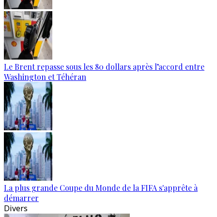
Le Brent repasse sous les 80 dollars après l’accord entre
Washington et Téhéran
La plus grande Coupe du Monde de la FIFA s'apprête à
démarrer
Divers