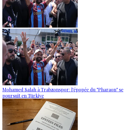
Mohamed Salah à Trabzonspor: l'épopée du "Pharaon" se
poursuit en Türkiye