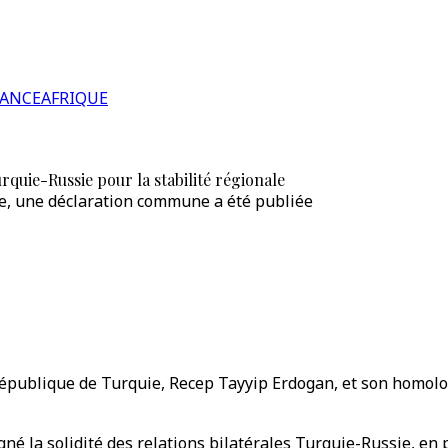
RANCE
AFRIQUE
quie-Russie pour la stabilité régionale
sie, une déclaration commune a été publiée
a République de Turquie, Recep Tayyip Erdogan, et son homolo
né la solidité des relations bilatérales Turquie-Russie, en p