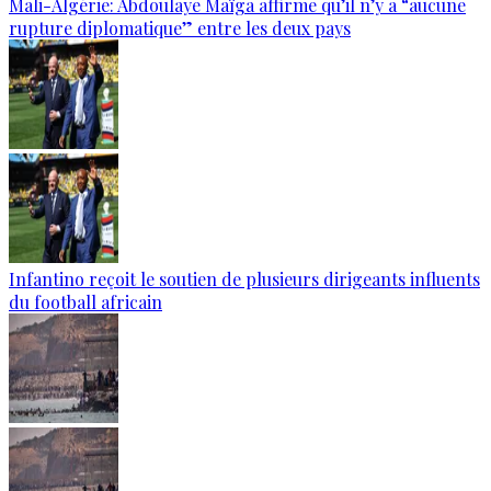
Mali-Algérie: Abdoulaye Maïga affirme qu’il n’y a “aucune
rupture diplomatique” entre les deux pays
Infantino reçoit le soutien de plusieurs dirigeants influents
du football africain