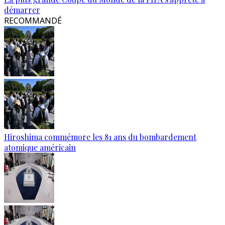
démarrer
RECOMMANDÉ
Hiroshima commémore les 81 ans du bombardement
atomique américain