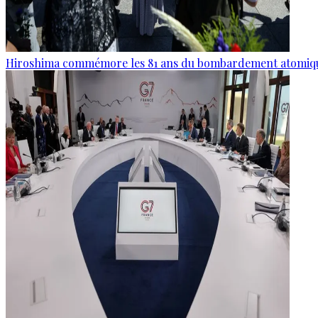
Hiroshima commémore les 81 ans du bombardement atomiq