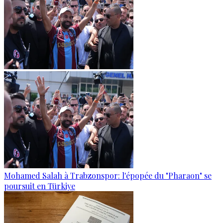
Mohamed Salah à Trabzonspor: l'épopée du "Pharaon" se
poursuit en Türkiye