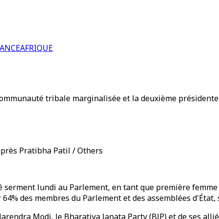
RANCE
AFRIQUE
 communauté tribale marginalisée et la deuxième présidente 
rès Pratibha Patil / Others
é serment lundi au Parlement, en tant que première femme 
 64% des membres du Parlement et des assemblées d'État, sel
rendra Modi, le Bharatiya Janata Party (BJP) et de ses allié