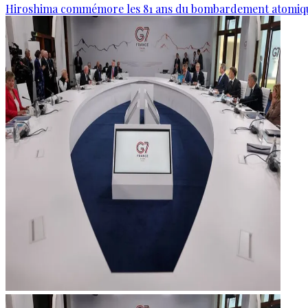
Hiroshima commémore les 81 ans du bombardement atomiq