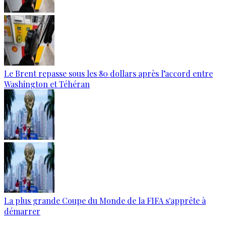
Le Brent repasse sous les 80 dollars après l’accord entre
Washington et Téhéran
La plus grande Coupe du Monde de la FIFA s'apprête à
démarrer