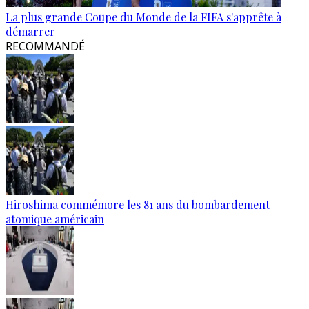
La plus grande Coupe du Monde de la FIFA s'apprête à
démarrer
RECOMMANDÉ
Hiroshima commémore les 81 ans du bombardement
atomique américain