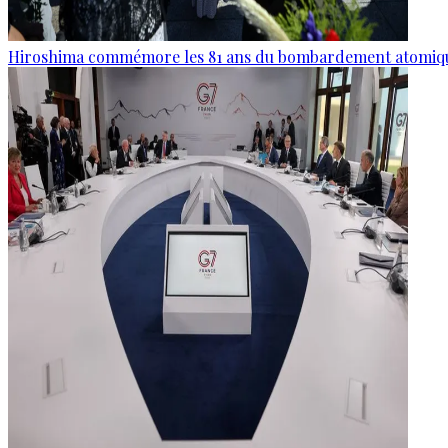
Hiroshima commémore les 81 ans du bombardement atomiq