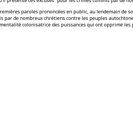
 qu’il présente ces excuses “pour les crimes commis par de 
premières paroles prononcées en public, au lendemain de son
s par de nombreux chrétiens contre les peuples autochtone
talité colonisatrice des puissances qui ont opprimé les pe