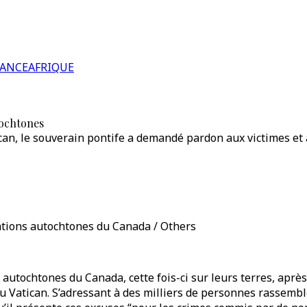
RANCE
AFRIQUE
tochtones
can, le souverain pontife a demandé pardon aux victimes et
tions autochtones du Canada / Others
utochtones du Canada, cette fois-ci sur leurs terres, aprè
s au Vatican. S’adressant à des milliers de personnes rasse