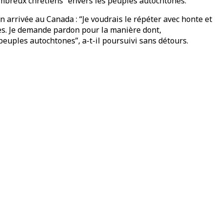
nombreux chrétiens” envers les peuples autochtones.
 arrivée au Canada : “Je voudrais le répéter avec honte et
s. Je demande pardon pour la manière dont,
uples autochtones”, a-t-il poursuivi sans détours.