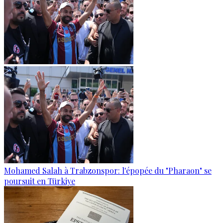
Mohamed Salah à Trabzonspor: l'épopée du "Pharaon" se
poursuit en Türkiye