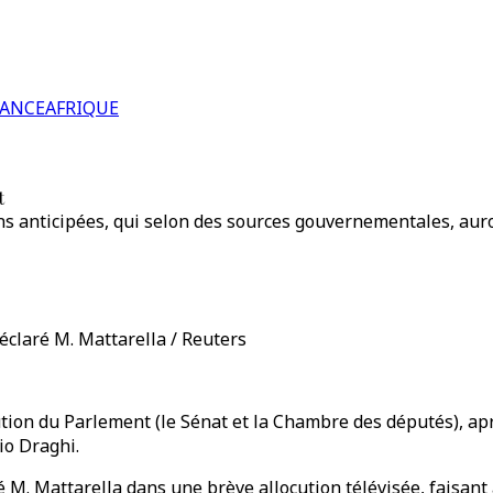
RANCE
AFRIQUE
t
ns anticipées, qui selon des sources gouvernementales, auro
déclaré M. Mattarella / Reuters
ution du Parlement (le Sénat et la Chambre des députés), ap
io Draghi.
aré M. Mattarella dans une brève allocution télévisée, faisa