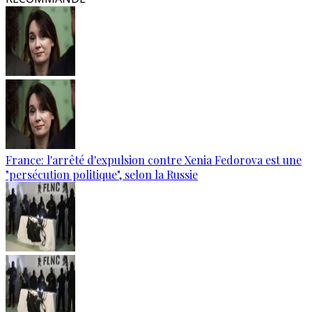
France: l'arrêté d'expulsion contre Xenia Fedorova est une
"persécution politique", selon la Russie