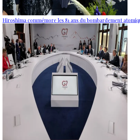
Hiroshima commémore les 81 ans du bombardement atomiq