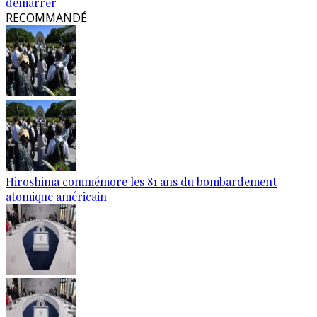
démarrer
RECOMMANDÉ
Hiroshima commémore les 81 ans du bombardement
atomique américain