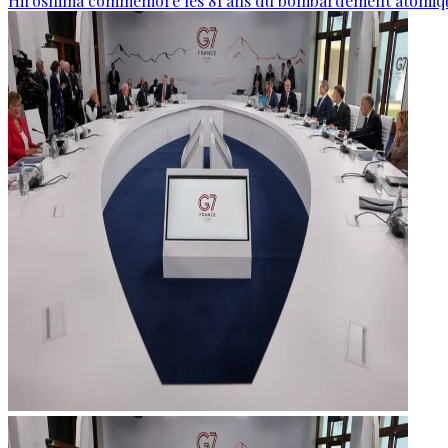
Hiroshima commémore les 81 ans du bombardement atomiq