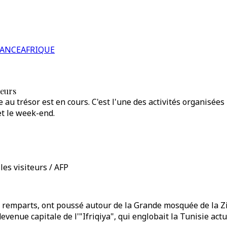
RANCE
AFRIQUE
teurs
e au trésor est en cours. C'est l'une des activités organisé
et le week-end.
es visiteurs / AFP
e remparts, ont poussé autour de la Grande mosquée de la Zito
venue capitale de l'"Ifriqiya", qui englobait la Tunisie actue