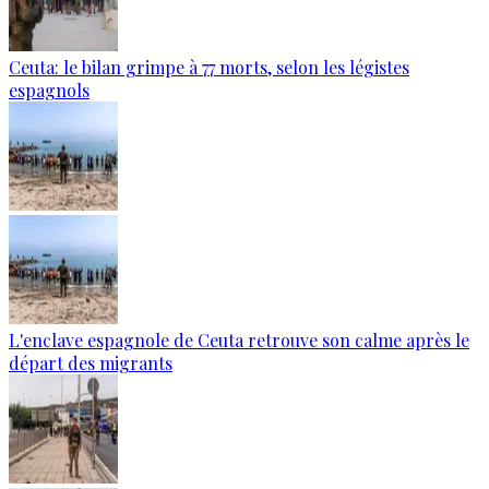
Ceuta: le bilan grimpe à 77 morts, selon les légistes
espagnols
L'enclave espagnole de Ceuta retrouve son calme après le
départ des migrants