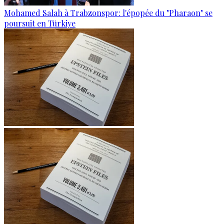
Mohamed Salah à Trabzonspor: l'épopée du "Pharaon" se
poursuit en Türkiye