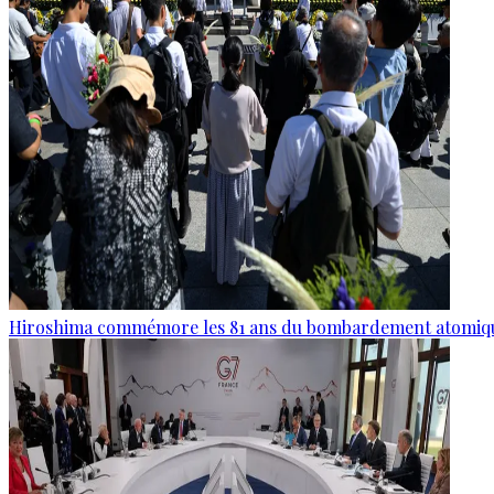
Hiroshima commémore les 81 ans du bombardement atomiq