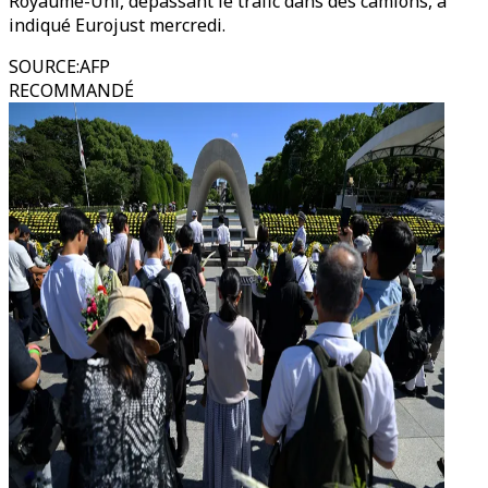
Royaume-Uni, dépassant le trafic dans des camions, a
indiqué Eurojust mercredi.
SOURCE
:
AFP
RECOMMANDÉ