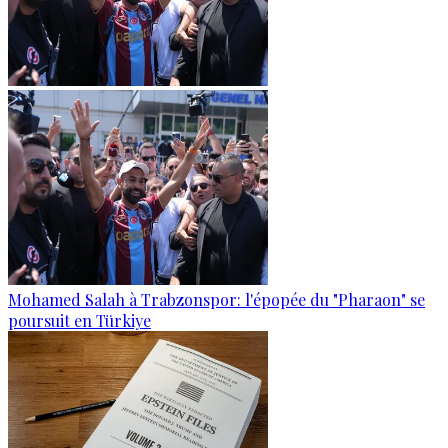
Mohamed Salah à Trabzonspor: l'épopée du "Pharaon" se
poursuit en Türkiye