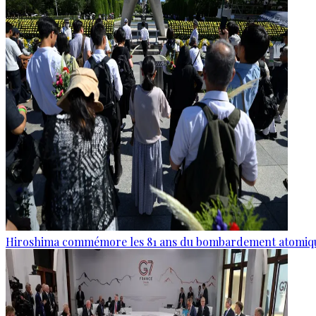
Hiroshima commémore les 81 ans du bombardement atomiq