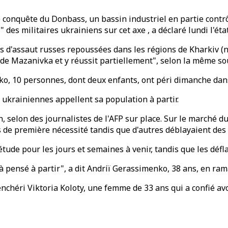
 conquête du Donbass, un bassin industriel en partie contrô
" des militaires ukrainiens sur cet axe , a déclaré lundi l'ét
es d'assaut russes repoussées dans les régions de Kharkiv (n
é de Mazanivka et y réussit partiellement", selon la même so
nko, 10 personnes, dont deux enfants, ont péri dimanche dan
s ukrainiennes appellent sa population à partir.
, selon des journalistes de l'AFP sur place. Sur le marché d
de première nécessité tandis que d'autres déblayaient des 
étude pour les jours et semaines à venir, tandis que les dé
déjà pensé à partir", a dit Andriï Gerassimenko, 38 ans, en r
renchéri Viktoria Koloty, une femme de 33 ans qui a confié avo