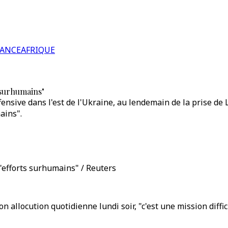
RANCE
AFRIQUE
s surhumains"
fensive dans l'est de l'Ukraine, au lendemain de la prise d
ains".
 "efforts surhumains" / Reuters
 allocution quotidienne lundi soir, "c'est une mission diffi