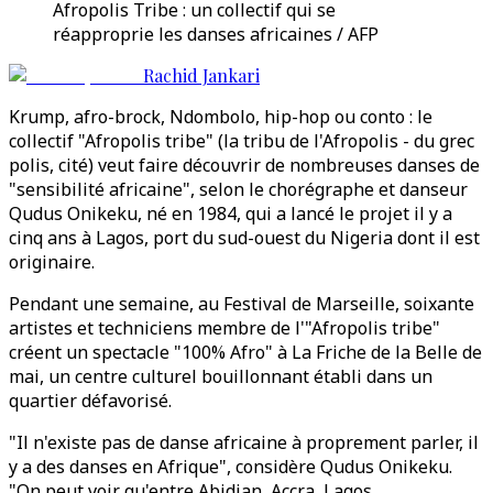
Afropolis Tribe : un collectif qui se
réapproprie les danses africaines / AFP
Rachid Jankari
Krump, afro-brock, Ndombolo, hip-hop ou conto : le
collectif "Afropolis tribe" (la tribu de l'Afropolis - du grec
polis, cité) veut faire découvrir de nombreuses danses de
"sensibilité africaine", selon le chorégraphe et danseur
Qudus Onikeku, né en 1984, qui a lancé le projet il y a
cinq ans à Lagos, port du sud-ouest du Nigeria dont il est
originaire.
Pendant une semaine, au Festival de Marseille, soixante
artistes et techniciens membre de l'"Afropolis tribe"
créent un spectacle "100% Afro" à La Friche de la Belle de
mai, un centre culturel bouillonnant établi dans un
quartier défavorisé.
"Il n'existe pas de danse africaine à proprement parler, il
y a des danses en Afrique", considère Qudus Onikeku.
"On peut voir qu'entre Abidjan, Accra, Lagos,