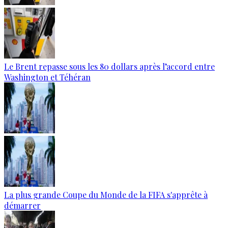
Le Brent repasse sous les 80 dollars après l’accord entre
Washington et Téhéran
La plus grande Coupe du Monde de la FIFA s'apprête à
démarrer