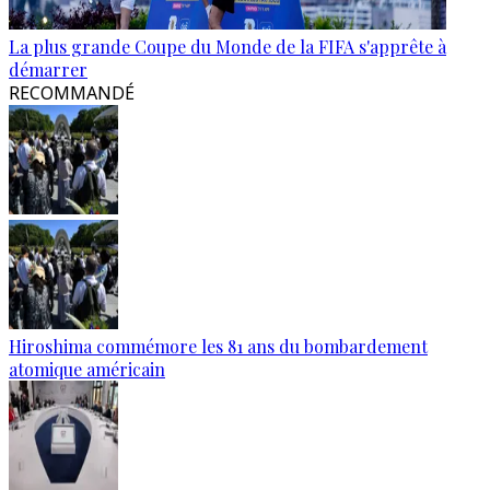
La plus grande Coupe du Monde de la FIFA s'apprête à
démarrer
RECOMMANDÉ
Hiroshima commémore les 81 ans du bombardement
atomique américain