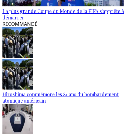
La plus grande Coupe du Monde de la FIFA s'apprête à
démarrer
RECOMMANDÉ
Hiroshima commémore les 81 ans du bombardement
atomique américain