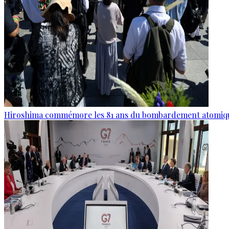
Hiroshima commémore les 81 ans du bombardement atomiq