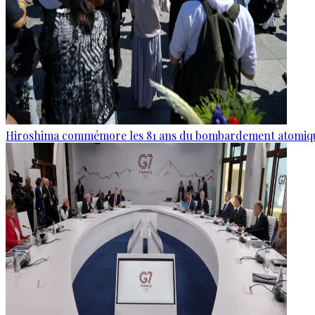
Hiroshima commémore les 81 ans du bombardement atomiq