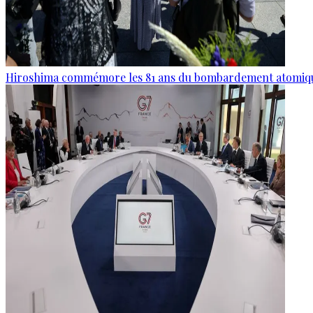
Hiroshima commémore les 81 ans du bombardement atomiq