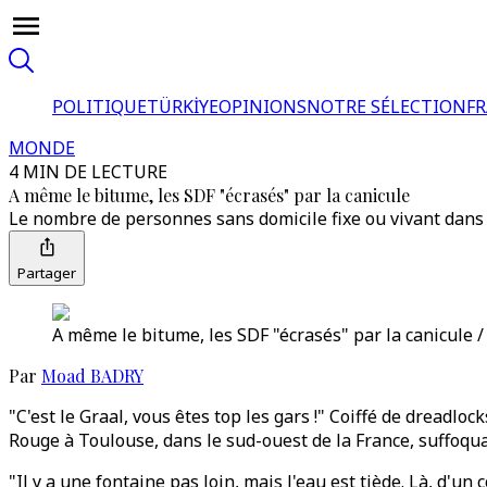
POLITIQUE
TÜRKİYE
OPINIONS
NOTRE SÉLECTION
F
MONDE
4 MIN DE LECTURE
A même le bitume, les SDF "écrasés" par la canicule
Le nombre de personnes sans domicile fixe ou vivant dans d
Partager
A même le bitume, les SDF "écrasés" par la canicule /
Par
Moad BADRY
"C'est le Graal, vous êtes top les gars !" Coiffé de dreadlo
Rouge à Toulouse, dans le sud-ouest de la France, suffoqu
"Il y a une fontaine pas loin, mais l'eau est tiède. Là, d'u