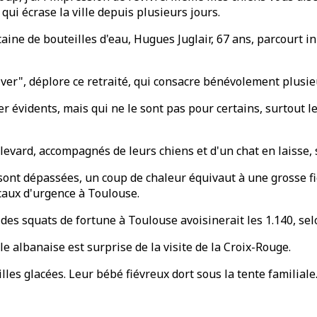
ui écrase la ville depuis plusieurs jours.
taine de bouteilles d'eau, Hugues Juglair, 67 ans, parcourt i
 hiver", déplore ce retraité, qui consacre bénévolement plu
r évidents, mais qui ne le sont pas pour certains, surtout l
vard, accompagnés de leurs chiens et d'un chat en laisse, s
 sont dépassées, un coup de chaleur équivaut à une grosse fi
caux d'urgence à Toulouse.
des squats de fortune à Toulouse avoisinerait les 1.140, se
e albanaise est surprise de la visite de la Croix-Rouge.
lles glacées. Leur bébé fiévreux dort sous la tente familiale