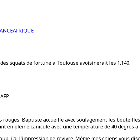
RANCE
AFRIQUE
es squats de fortune à Toulouse avoisinerait les 1.140.
 AFP
cks rouges, Baptiste accueille avec soulagement les bouteille
ant en pleine canicule avec une température de 40 degrés à 
n coup, j'ai l'impression de revivre. Même mes chiens vous di