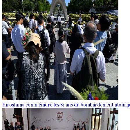
Hiroshima commémore les 81 ans du bombardement atomiq