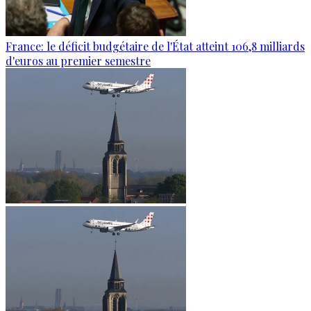
France: le déficit budgétaire de l'État atteint 106,8 milliards
d'euros au premier semestre