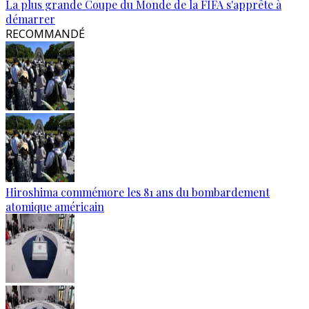
La plus grande Coupe du Monde de la FIFA s'apprête à
démarrer
RECOMMANDÉ
Hiroshima commémore les 81 ans du bombardement
atomique américain