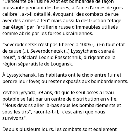
"L'enceinte de l'usine Azot est bombardée de façon
puissante pendant des heures, à l'aide d'armes de gros
calibre", a-t-il détaillé, évoquant "des combats de rue
avec des armes à feu" mais aussi la destruction "étage
par étage" par l'artillerie russe d'immeubles utilisés
comme abris par les forces ukrainiennes.
"Severodonetsk n'est pas libérée à 100% (...) En tout état
de cause (...), Severodonetsk (...) Lyssytchansk sera à
nous", a déclaré Leonid Passetchnik, dirigeant de la
région séparatiste de Lougansk.
À Lyssytchansk, les habitants ont le choix entre fuir et
perdre leur foyer, ou rester exposés aux bombardements.
Yevhen Jyryada, 39 ans, dit que le seul accès à l'eau
potable se fait par un centre de distribution en ville.
"Nous devons aller là-bas sous les bombardements et
sous les tirs", raconte-t-il, "c'est ainsi que nous
survivons".
Depuis plusieurs jours, les combats sont également