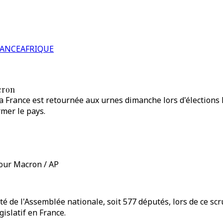
RANCE
AFRIQUE
acron
 France est retournée aux urnes dimanche lors d'élections l
rmer le pays.
pour Macron / AP
ité de l'Assemblée nationale, soit 577 députés, lors de ce s
gislatif en France.