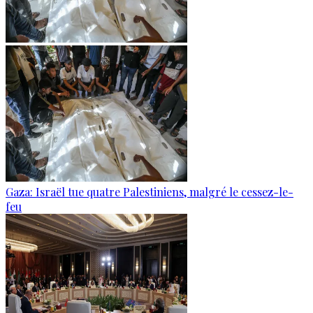
Gaza: Israël tue quatre Palestiniens, malgré le cessez-le-
feu