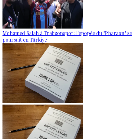
Mohamed Salah à Trabzonspor: l'épopée du "Pharaon" se
poursuit en Türkiye