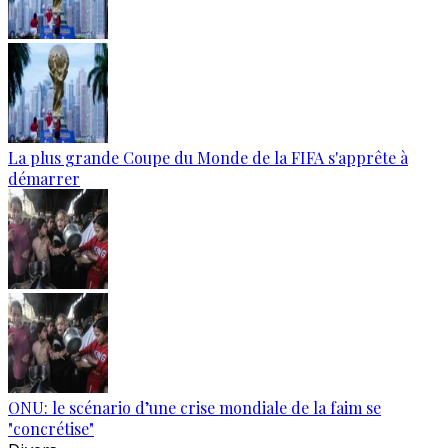
La plus grande Coupe du Monde de la FIFA s'apprête à
démarrer
ONU: le scénario d’une crise mondiale de la faim se
"concrétise"