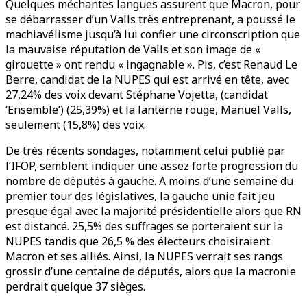
Quelques méchantes langues assurent que Macron, pour
se débarrasser d’un Valls très entreprenant, a poussé le
machiavélisme jusqu’à lui confier une circonscription que
la mauvaise réputation de Valls et son image de «
girouette » ont rendu « ingagnable ». Pis, c’est Renaud Le
Berre, candidat de la NUPES qui est arrivé en tête, avec
27,24% des voix devant Stéphane Vojetta, (candidat
‘Ensemble’) (25,39%) et la lanterne rouge, Manuel Valls,
seulement (15,8%) des voix.
De très récents sondages, notamment celui publié par
l’IFOP, semblent indiquer une assez forte progression du
nombre de députés à gauche. A moins d’une semaine du
premier tour des législatives, la gauche unie fait jeu
presque égal avec la majorité présidentielle alors que RN
est distancé. 25,5% des suffrages se porteraient sur la
NUPES tandis que 26,5 % des électeurs choisiraient
Macron et ses alliés. Ainsi, la NUPES verrait ses rangs
grossir d’une centaine de députés, alors que la macronie
perdrait quelque 37 sièges.