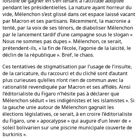
loisible de gagner en s’en tenant à l’attitude adoptée
pendant les présidentielles. La nature ayant horreur du
vide, Mélenchon s’est glissé dans cet espace laissé vacant
par Macron et ses partisans. Récemment, la macronie a
tenté, par la voix de ses ténors, de diaboliser Mélenchon
par le lancement tardif d’une campagne sous le slogan «
Nous ne sommes pas dupes ». Mélenchon, ce serait,
prétendent-ils, « la fin de l’école, l’agonie de la laïcité, le
déclin de la république ». Bref, le chaos.
Ces tentatives de stigmatisation par l’usage de l’insulte,
de la caricature, du raccourci et du cliché sont d’autant
plus curieuses qu’elles n’ont rien de commun avec la
rationalité revendiquée par Macron et ses affidés. Ainsi
l’éditorialiste du Figaro n’hésite pas à déclarer que
Mélenchon séduit « les indigénistes et les islamistes ». Si
la gauche unie autour de Mélenchon gagnait les
élections législatives, ce serait, à en croire l’éditorialiste
du Figaro, une « apocalypse » qui augure d’un lever de «
soleil bolivarien sur une piscine municipale couverte de
burkinis ».