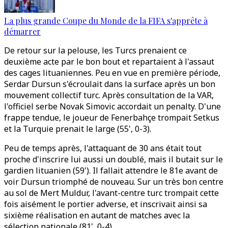
La plus grande Coupe du Monde de la FIFA s'apprête à
démarrer
De retour sur la pelouse, les Turcs prenaient ce
deuxième acte par le bon bout et repartaient à l'assaut
des cages lituaniennes. Peu en vue en première période,
Serdar Dursun s'écroulait dans la surface après un bon
mouvement collectif turc. Après consultation de la VAR,
l'officiel serbe Novak Simovic accordait un penalty. D'une
frappe tendue, le joueur de Fenerbahçe trompait Setkus
et la Turquie prenait le large (55', 0-3).
Peu de temps après, l'attaquant de 30 ans était tout
proche d'inscrire lui aussi un doublé, mais il butait sur le
gardien lituanien (59'). Il fallait attendre le 81e avant de
voir Dursun triomphé de nouveau. Sur un très bon centre
au sol de Mert Muldur, l'avant-centre turc trompait cette
fois aisément le portier adverse, et inscrivait ainsi sa
sixième réalisation en autant de matches avec la
sélection nationale (81', 0-4).