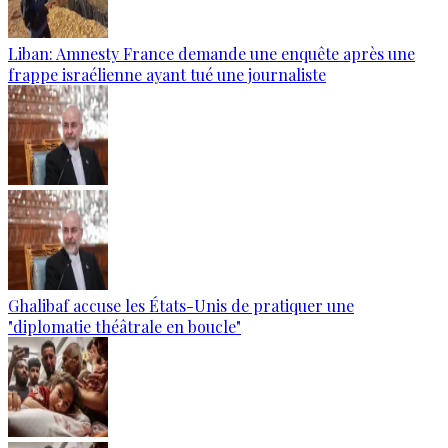
Liban: Amnesty France demande une enquête après une
frappe israélienne ayant tué une journaliste
Ghalibaf accuse les États-Unis de pratiquer une
"diplomatie théâtrale en boucle"