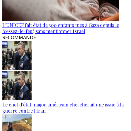
L'UNICEF fait état de 300 enfants tués à Gaza depuis le
"cessez-le-feu", sans mentionner Israël
RECOMMANDÉ
Le chef d'état-major américain chercherait une issue à la
guerre contre l'Iran