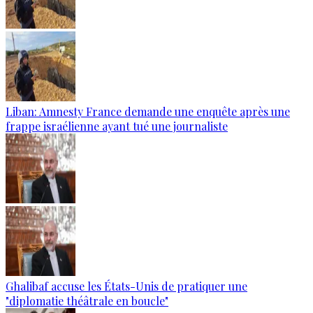
Liban: Amnesty France demande une enquête après une
frappe israélienne ayant tué une journaliste
Ghalibaf accuse les États-Unis de pratiquer une
"diplomatie théâtrale en boucle"