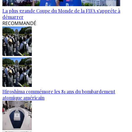
La plus grande Coupe du Monde de la FIFA s'apprête à
démarrer
RECOMMANDÉ
Hiroshima commémore les 81 ans du bombardement
atomique américain