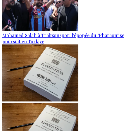
Mohamed Salah à Trabzonspor: l'épopée du "Pharaon" se
poursuit en Türkiye