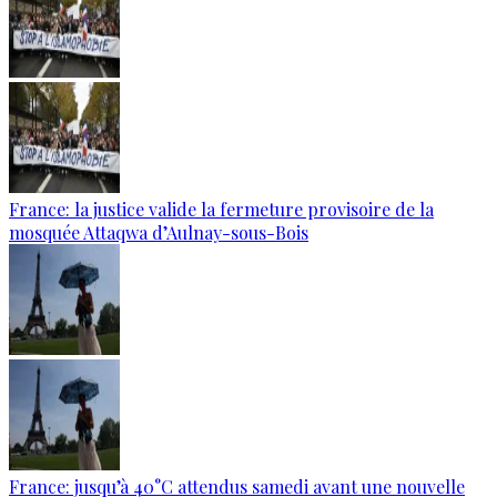
France: la justice valide la fermeture provisoire de la
mosquée Attaqwa d’Aulnay-sous-Bois
France: jusqu’à 40°C attendus samedi avant une nouvelle