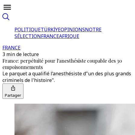
POLITIQUE
TÜRKİYE
OPINIONS
NOTRE
SÉLECTION
FRANCE
AFRIQUE
FRANCE
3 min de lecture
France: perpétuité pour l'anesthésiste coupable des 30
empoisonnements
Le parquet a qualifié l’anesthésiste d’'un des plus grands
criminels de l'histoire".
Partager