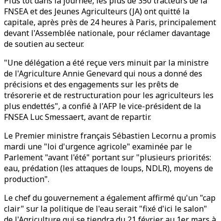
Plus tôt dans la journée, les plus de 350 tracteurs de la
FNSEA et des Jeunes Agriculteurs (JA) ont quitté la
capitale, après près de 24 heures à Paris, principalement
devant l'Assemblée nationale, pour réclamer davantage
de soutien au secteur.
"Une délégation a été reçue vers minuit par la ministre
de l'Agriculture Annie Genevard qui nous a donné des
précisions et des engagements sur les prêts de
trésorerie et de restructuration pour les agriculteurs les
plus endettés", a confié à l'AFP le vice-président de la
FNSEA Luc Smessaert, avant de repartir.
Le Premier ministre français Sébastien Lecornu a promis
mardi une "loi d'urgence agricole" examinée par le
Parlement "avant l'été" portant sur "plusieurs priorités:
eau, prédation (les attaques de loups, NDLR), moyens de
production".
Le chef du gouvernement a également affirmé qu'un "cap
clair" sur la politique de l'eau serait "fixé d'ici le salon"
de l'Agriculture qui se tiendra du 21 février au 1er mars à