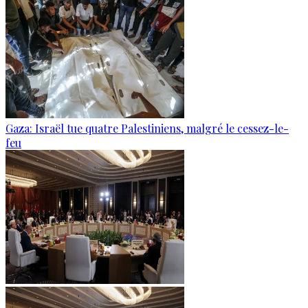
Gaza: Israël tue quatre Palestiniens, malgré le cessez-le-
feu