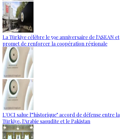
La Türkiye célèbre le 59e anniversaire de l'ASEAN et
promet de renforcer la coopération régionale
L'OCI salue l'"historique" accord de défense entre la
Türkiye, l'Arabie saoudite et le Pakistan