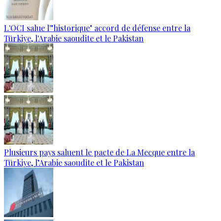
L'OCI salue l'"historique" accord de défense entre la
Türkiye, l'Arabie saoudite et le Pakistan
Plusieurs pays saluent le pacte de La Mecque entre la
Türkiye, l’Arabie saoudite et le Pakistan