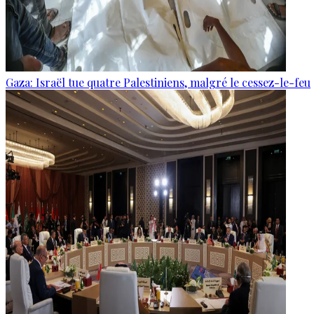
Gaza: Israël tue quatre Palestiniens, malgré le cessez-le-feu