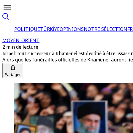
POLITIQUE
TÜRKİYE
OPINIONS
NOTRE SÉLECTION
F
MOYEN-ORIENT
2 min de lecture
Israël: tout successeur à Khamenei est destiné à être assassi
Alors que les funérailles officielles de Khamenei auront li
Partager