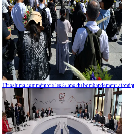
Hiroshima commémore les 81 ans du bombardement atomiq