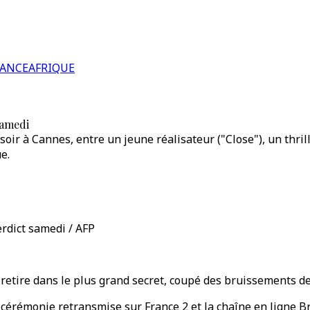
RANCE
AFRIQUE
samedi
oir à Cannes, entre un jeune réalisateur ("Close"), un thril
e.
erdict samedi / AFP
 retire dans le plus grand secret, coupé des bruissements de 
érémonie retransmise sur France 2 et la chaîne en ligne Bru