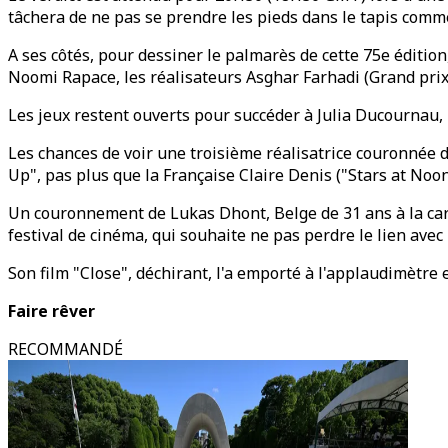
tâchera de ne pas se prendre les pieds dans le tapis comm
A ses côtés, pour dessiner le palmarès de cette 75e édition
Noomi Rapace, les réalisateurs Asghar Farhadi (Grand prix 2
Les jeux restent ouverts pour succéder à Julia Ducournau, l
Les chances de voir une troisième réalisatrice couronnée d
Up", pas plus que la Française Claire Denis ("Stars at Noo
Un couronnement de Lukas Dhont, Belge de 31 ans à la car
festival de cinéma, qui souhaite ne pas perdre le lien avec
Son film "Close", déchirant, l'a emporté à l'applaudimètre e
Faire rêver
RECOMMANDÉ